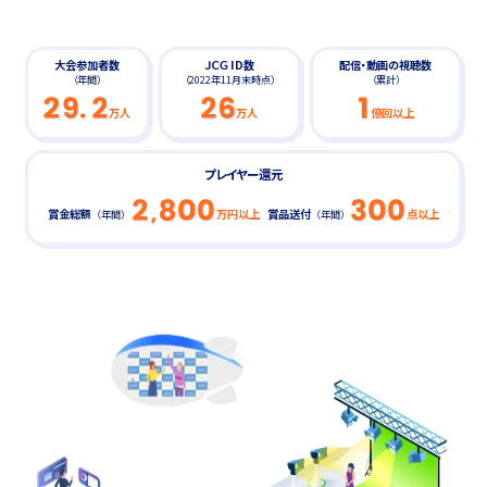
大会参加者数
ＪＣＧ ID数
配信・動画の視聴数
（年間）
（2022年11月末時点）
（累計）
万人
万人
億回以上
プレイヤー還元
賞金総額
万円以上
賞品送付
点以上
（年間）
（年間）