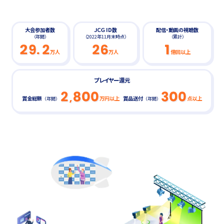
大会参加者数
ＪＣＧ ID数
配信・動画の視聴数
（年間）
（2022年11月末時点）
（累計）
万人
万人
億回以上
プレイヤー還元
賞金総額
万円以上
賞品送付
点以上
（年間）
（年間）