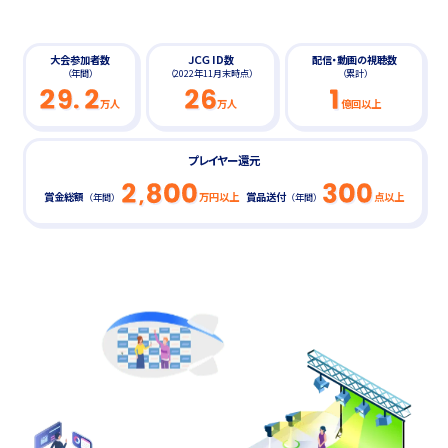
大会参加者数
ＪＣＧ ID数
配信・動画の視聴数
（年間）
（2022年11月末時点）
（累計）
万人
万人
億回以上
プレイヤー還元
賞金総額
万円以上
賞品送付
点以上
（年間）
（年間）