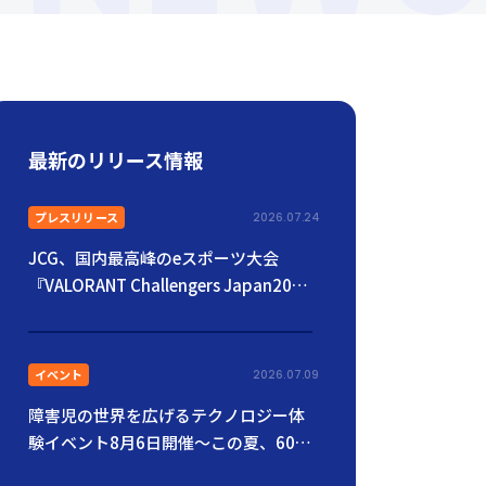
最新のリリース情報
プレスリリース
2026.07.24
JCG、国内最高峰のeスポーツ大会
『VALORANT Challengers Japan2026
Season Finals』に協賛
イベント
2026.07.09
障害児の世界を広げるテクノロジー体
験イベント8月6日開催〜この夏、60家
族の「やってみたい！」を応援。きょ