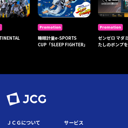
n
Promotion
Promotion
TINENTAL
睡眠計量e-SPORTS
ゼンゼロ マダ
CUP「SLEEP FIGHTER」
たしのボンプを
ＪＣＧについて
サービス