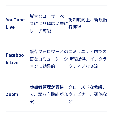
膨大なユーザーベー
YouTube
認知度向上、新規顧
スにより幅広い層に
Live
客獲得
リーチ可能
既存フォロワーとの
コミュニティ内での
Faceboo
密なコミュニケーシ
情報提供、インタラ
k Live
ョンに効果的
クティブな交流
参加者管理が容易
クローズドな会議、
Zoom
で、双方向機能が充
ウェビナー、研修な
実
ど